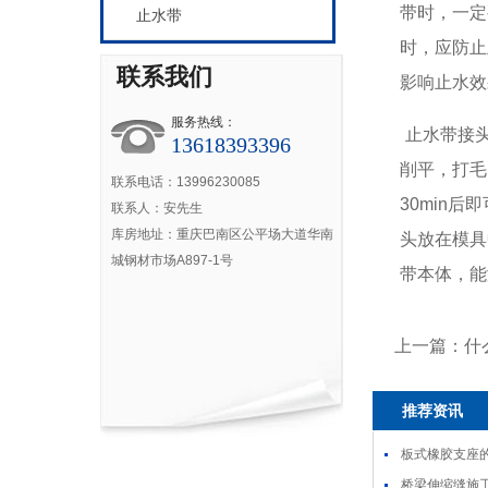
带时，一定
止水带
时，应防止
联系我们
影响止水效
服务热线：
止水带接头
13618393396
削平，打毛
联系电话：13996230085
30min
联系人：安先生
库房地址：重庆巴南区公平场大道华南
头放在模具
城钢材市场A897-1号
带本体，能
上一篇：什
推荐资讯
板式橡胶支座
桥梁伸缩缝施