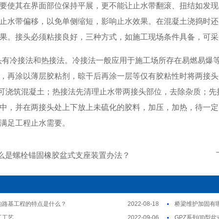
要使其在界面部位保持平展，更不能让止水带翻滚、扭结如发现
止水带偏移，以免单侧缩短，影响止水效果。在混凝土浇捣时还
果。接头必须粘接良好，三种方式，如施工现场条件具备，可采
有冷接法和热接法。冷接法一般应用于施工场所存在易燃易爆
，再涂以薄层胶粘剂，晾干后再涂一层等仅有胶粘性时将两接头
后即可浇筑混凝土；热接法先清理止水带两接头部位，去除杂质；
中，并在两接头处上下放上未硫化的胶料，加压，加热，待一定
满足工程止水需要。
么是螺栓锚固橡胶盆式支座装置办法？
的路基工程的特点是什么？
2022-08-18
桥梁维护加固有
工工艺
2022-09-06
GPZ系列(II)