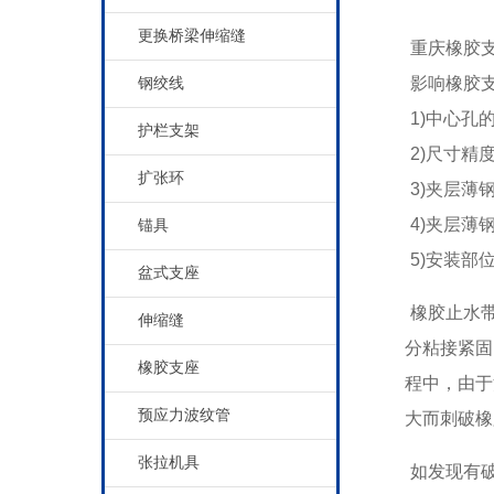
更换桥梁伸缩缝
重庆橡胶
影响橡胶
钢绞线
1)中心孔
护栏支架
2)尺寸精
扩张环
3)夹层薄
4)夹层薄
锚具
5)安装部
盆式支座
橡胶止水带
伸缩缝
分粘接紧固
橡胶支座
程中，由于
预应力波纹管
大而刺破橡
张拉机具
如发现有破