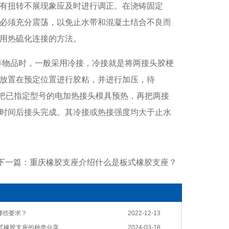
有扭转不展现象应及时进行调正。在浇铸固定
必须充分震荡，以免止水带和混凝土结合不良而
用热硫化连接的方法。
等物品时，一般采用冷接，冷接就是将两接头胶梗
放置在预定位置进行胶粘，并进行加压，待
先把已指定型号的电加热接头模具预热，再把两接
时间后接头完成。其冷接或热接强度均大于止水
下一篇：重庆橡胶支座介绍什么是板式橡胶支座？
哪些要求？
2022-12-13
型盆式橡胶支座的种类分享
2024-03-18