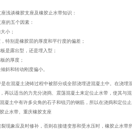
支座浅谈橡胶支座及橡胶止水带知识：
支座的五个因素：
的大小；
度，特别是橡胶层的厚度和平行度的偏差；
钢板是露出型，还是埋入型；
钢板的厚度；
位倾斜和转动刚度偏小。
是在混凝土浇铸过程中被部分或全部浇埋进混凝土中。在浇埋
，再以适当的力充分浇捣、震荡混凝土来定位止水带，使其与混
混凝土中有许多尖角的石子和锐刃的钢筋，所以在浇捣和定位止
胶止水带。重庆橡胶支座
裂现象应及时修补，否则在接缝变形和受水压时，橡胶止水带